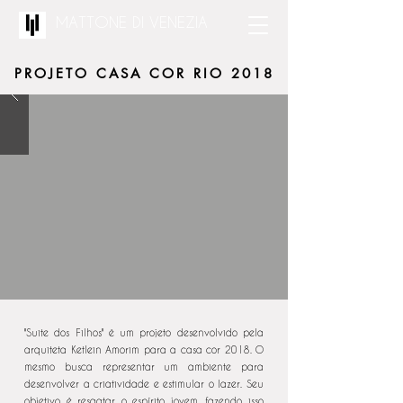
MATTONE DI VENEZIA
PROJETO CASA COR RIO 2018
"Suite dos Filhos" é um projeto desenvolvido pela
arquiteta Ketlein Amorim para a casa cor 2018. O
mesmo busca representar um ambiente para
desenvolver a criatividade e estimular o lazer. Seu
objetivo é resgatar o espírito jovem, fazendo isso