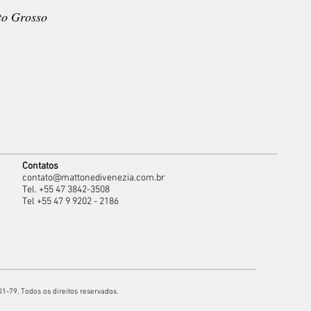
o Grosso
Contatos
contato@mattonedivenezia.com.br
Tel. +55 47 3842-3508
Tel +55 47 9 9202 - 2186
1-79. Todos os direitos reservados.