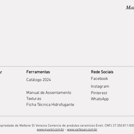
Mat
Ferramentas
Rede Sociais
ar
Facebook
Catálogo 2024
Instagram
Manual de Assentamento
Pinterest
Texturas
WhatsApp
Ficha Técnica Hidrofugante
opriedade de Mattone Di Venezia Comercio de produtos ceramicos Eireli. CNPJ 27.350.811/000
www.quarel.com.br
-
www.vartesan.com.br