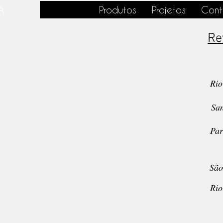
A
Produtos
Projetos
Cont
Re
Rio
San
Par
São
Rio